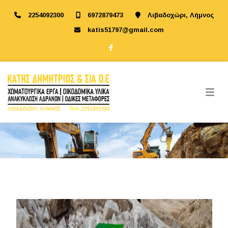
2254092300
6972879473
Λιβαδοχώρι, Λήμνος
katis51797@gmail.com