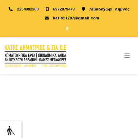
2254092300
6972879473
Λιβαδοχώρι, Λήμνος
katis51797@gmail.com